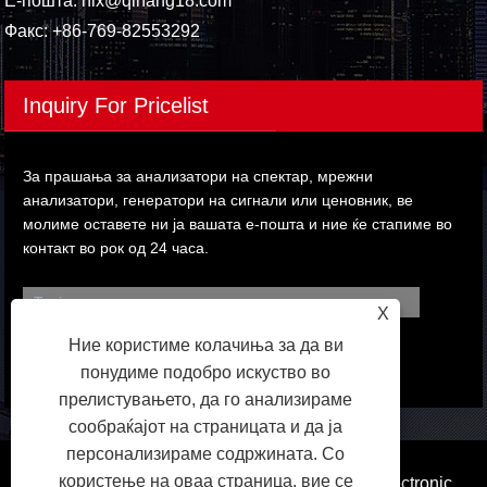
Е-пошта:
hlx@qihang18.com
Факс: +86-769-82553292
Inquiry For Pricelist
За прашања за анализатори на спектар, мрежни
анализатори, генератори на сигнали или ценовник, ве
молиме оставете ни ја вашата е-пошта и ние ќе стапиме во
контакт во рок од 24 часа.
X
Ние користиме колачиња за да ви
понудиме подобро искуство во
прелистувањето, да го анализираме
сообраќајот на страницата и да ја
персонализираме содржината. Со
користење на оваа страница, вие се
Авторски права © 2023 Dongguan Qihang Electronic