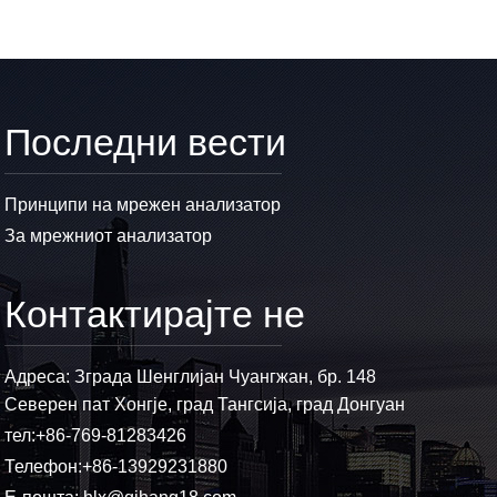
Последни вести
Принципи на мрежен анализатор
За мрежниот анализатор
Контактирајте не
Адреса: Зграда Шенглијан Чуангжан, бр. 148
Северен пат Хонгје, град Тангсија, град Донгуан
тел:
+86-769-81283426
Телефон:
+86-13929231880