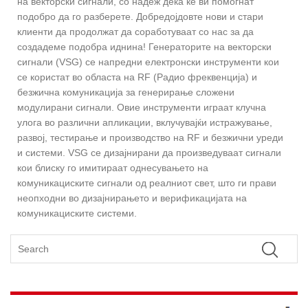
на векторски сигнали, со надеж дека ќе ви помогнат
подобро да го разберете. Добредојдовте нови и стари
клиенти да продолжат да соработуваат со нас за да
создадеме подобра иднина! Генераторите на векторски
сигнали (VSG) се напредни електронски инструменти кои
се користат во областа на RF (Радио фреквенција) и
безжична комуникација за генерирање сложени
модулирани сигнали. Овие инструменти играат клучна
улога во различни апликации, вклучувајќи истражување,
развој, тестирање и производство на RF и безжични уреди
и системи. VSG се дизајнирани да произведуваат сигнали
кои блиску го имитираат однесувањето на
комуникациските сигнали од реалниот свет, што ги прави
неопходни во дизајнирањето и верификацијата на
комуникациските системи.