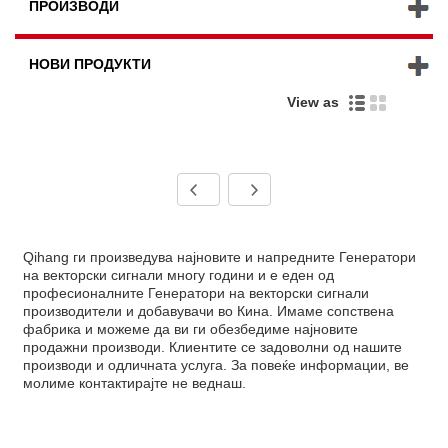
ПРОИЗВОДИ
НОВИ ПРОДУКТИ
View as
Qihang ги произведува најновите и напредните Генератори
на векторски сигнали многу години и е еден од
професионалните Генератори на векторски сигнали
производители и добавувачи во Кина. Имаме сопствена
фабрика и можеме да ви ги обезбедиме најновите
продажни производи. Клиентите се задоволни од нашите
производи и одличната услуга. За повеќе информации, ве
молиме контактирајте не веднаш.