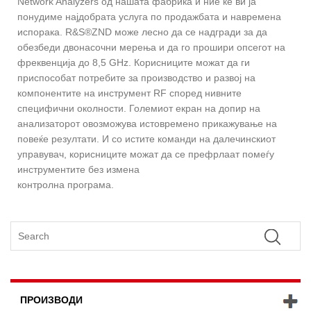
Network Analyzers од нашата фабрика и ние ќе ви ја
понудиме најдобрата услуга по продажбата и навремена
испорака. R&S®ZND може лесно да се надгради за да
обезбеди двонасочни мерења и да го прошири опсегот на
фреквенција до 8,5 GHz. Корисниците можат да ги
приспособат потребите за производство и развој на
компонентите на инструмент RF според нивните
специфични околности. Големиот екран на допир на
анализаторот овозможува истовремено прикажување на
повеќе резултати. И со истите команди на далечинскиот
управувач, корисниците можат да се префрлаат помеѓу
инструментите без измена
контролна програма.
ПРОИЗВОДИ