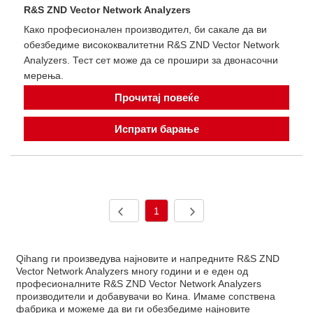
R&S ZND Vector Network Analyzers
Како професионален производител, би сакале да ви
обезбедиме висококвалитетни R&S ZND Vector Network
Analyzers. Тест сет може да се прошири за двонасочни
мерења.
Прочитај повеќе
Испрати барање
1
Qihang ги произведува најновите и напредните R&S ZND
Vector Network Analyzers многу години и е еден од
професионалните R&S ZND Vector Network Analyzers
производители и добавувачи во Кина. Имаме сопствена
фабрика и можеме да ви ги обезбедиме најновите