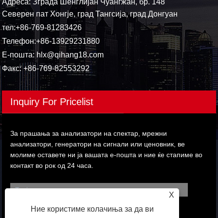
Адреса: Зграда Шенглијан Чуангжан, бр. 148
Северен пат Хонгје, град Тангсија, град Донгуан
тел:
+86-769-81283426
Телефон:
+86-13929231880
Е-пошта:
hlx@qihang18.com
Факс: +86-769-82553292
Inquiry For Pricelist
За прашања за анализатори на спектар, мрежни
анализатори, генератори на сигнали или ценовник, ве
молиме оставете ни ја вашата е-пошта и ние ќе стапиме во
контакт во рок од 24 часа.
X
Ние користиме колачиња за да ви