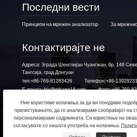
Последни вести
Принципи на мрежен анализатор
За мрежнио
Контактирајте не
Адреса: Зграда Шенглијан Чуангжан, бр. 148 Севе
Тангсија, град Донгуан
тел:
+86-769-81283426
Телефон:
+86-1392923
Е-пошта:
hlx@qihang18.com
Факс: +86-769-8
Ние користиме колачиња за да ви понудиме подобр
прелистувањето, да го анализираме сообраќајот на ст
персонализираме содржината. Со користење на оваа 
согласувате со нашата употреба на колачиња.
Полити