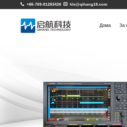
+86-769-81283426
hlx@qihang18.com
Дома
За 