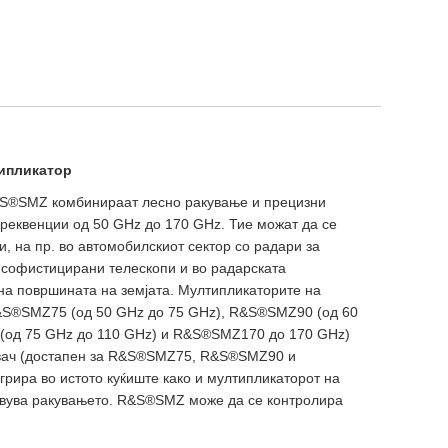
ипликатор
S®SMZ комбинираат лесно ракување и прецизни
фреквенции од 50 GHz до 170 GHz. Тие можат да се
и, на пр. во автомобилскиот сектор со радари за
 софистицирани телескопи и во радарската
на површината на земјата. Мултипликаторите на
R&S®SMZ75 (од 50 GHz до 75 GHz), R&S®SMZ90 (од 60
(од 75 GHz до 110 GHz) и R&S®SMZ170 до 170 GHz)
вач (достапен за R&S®SMZ75, R&S®SMZ90 и
рира во истото куќиште како и мултипликаторот на
авува ракувањето. R&S®SMZ може да се контролира