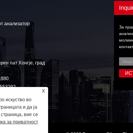
Inqui
т анализатор
За пра
анализ
молиме
контакт
рен пат Хонгје, град
1880
2553292
X
о искуство во
раницата и да ја
страница, вие се
ка за приватност