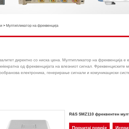
ли
>
Мултипликатор на фреквенција
валитет директно со ниска цена. Мултипликатор на фреквенција е е
еќекратна од фреквенцијата на влезниот сигнал. Фреквенциските м
кробранова електроника, генерирање сигнали и комуникациски сис
R&S SMZ110 фреквентен мул
Прочитај повеќе
Испра