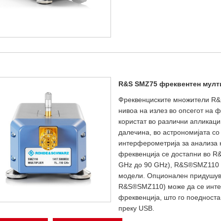
R&S SMZ75 фреквентен мулт
Фреквенциските множители R&
нивоа на излез во опсегот на 
користат во различни апликаци
далечина, во астрономијата со
интерферометрија за анализа 
фреквенција се достапни во 
GHz до 90 GHz), R&S®SMZ110 
модели. Опционален придушу
R&S®SMZ110) може да се интег
фреквенција, што го поедност
преку USB.