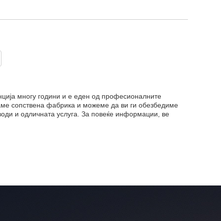
нција многу години и е еден од професионалните
аме сопствена фабрика и можеме да ви ги обезбедиме
оди и одличната услуга. За повеќе информации, ве