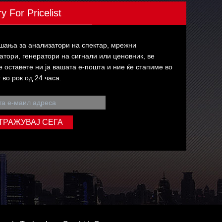
ry For Pricelist
шања за анализатори на спектар, мрежни
атори, генератори на сигнали или ценовник, ве
 оставете ни ја вашата е-пошта и ние ќе стапиме во
 во рок од 24 часа.