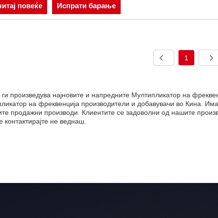
итај повеќе
Испрати барање
1
 ги произведува најновите и напредните Мултипликатор на фрекве
ликатор на фреквенција производители и добавувачи во Кина. Им
ите продажни производи. Клиентите се задоволни од нашите произв
 контактирајте не веднаш.