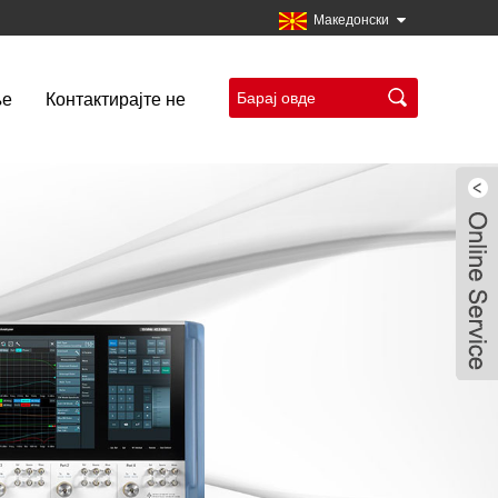
Македонски
ње
Контактирајте не