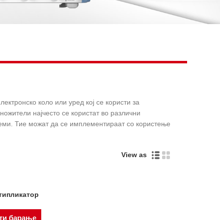
Live
лектронско коло или уред кој се користи за
ножители најчесто се користат во различни
теми. Тие можат да се имплементираат со користење
View as
типликатор
ти барање