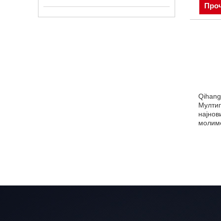
Проч
Qihang
Мултип
најнов
молиме