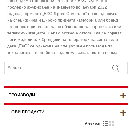
обезбедиме генератори на сигнали EXG. Од моето
последно ажурирање на знаењето во јануари 2022
година, терминот „EXG Signal Generator“ не се однесува
на специфична и широко призната категорија или бренд
на генератори на сигнал во областа на електрониката или
телекомуникациите. Сепак, можно е оттогаш да се појават
нови модели или брендови на генератори на сигнал или
дека „EXG“ се однесува на специфичен производ или
технологија што не била надалеку позната во тоа време.
ПРОИЗВОДИ
НОВИ ПРОДУКТИ
View as