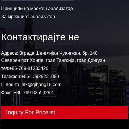
Принципи на мрежен анализатор
За мрежниот анализатор
Контактирајте не
Адреса: Зграда Шенглијан Чуангжан, бр. 148
Северен пат Хонгје, град Тангсија, град Донгуан
тел:
+86-769-81283426
Телефон:
+86-13929231880
Е-пошта:
hlx@qihang18.com
Факс: +86-769-82553292
Inquiry For Pricelist