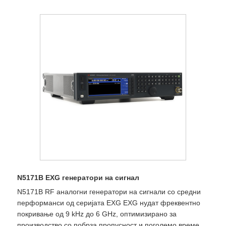
N5171B EXG генератори на сигнал
N5171B RF аналогни генератори на сигнали со средни
перформанси од серијата EXG EXG нудат фреквентно
покривање од 9 kHz до 6 GHz, оптимизирано за
производство со побрза пропусност и поголемо време