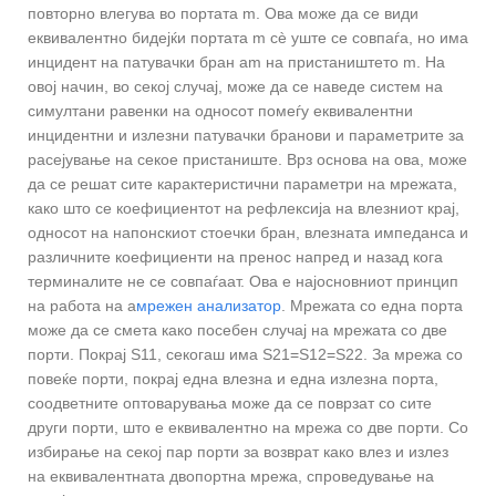
повторно влегува во портата m. Ова може да се види
еквивалентно бидејќи портата m сè уште се совпаѓа, но има
инцидент на патувачки бран am на пристаништето m. На
овој начин, во секој случај, може да се наведе систем на
симултани равенки на односот помеѓу еквивалентни
инцидентни и излезни патувачки бранови и параметрите за
расејување на секое пристаниште. Врз основа на ова, може
да се решат сите карактеристични параметри на мрежата,
како што се коефициентот на рефлексија на влезниот крај,
односот на напонскиот стоечки бран, влезната импеданса и
различните коефициенти на пренос напред и назад кога
терминалите не се совпаѓаат. Ова е најосновниот принцип
на работа на а
мрежен анализатор
. Мрежата со една порта
може да се смета како посебен случај на мрежата со две
порти. Покрај S11, секогаш има S21=S12=S22. За мрежа со
повеќе порти, покрај една влезна и една излезна порта,
соодветните оптоварувања може да се поврзат со сите
други порти, што е еквивалентно на мрежа со две порти. Со
избирање на секој пар порти за возврат како влез и излез
на еквивалентната двопортна мрежа, спроведување на