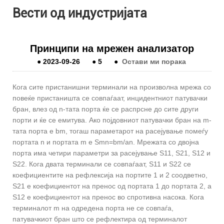
Вести од индустријата
Принципи на мрежен анализатор
●
2023-09-26
●
5
●
Остави ми порака
Кога сите пристанишни терминали на произволна мрежа со
повеќе пристаништа се совпаѓаат, инцидентниот патувачки
бран, влез од n-тата порта ќе се распрсне до сите други
порти и ќе се емитува. Ако појдовниот патувачки бран на m-
тата порта е bm, тогаш параметарот на расејување помеѓу
портата n и портата m е Smn=bm/an. Мрежата со двојна
порта има четири параметри за расејување S11, S21, S12 и
S22. Кога двата терминали се совпаѓаат, S11 и S22 се
коефициентите на рефлексија на портите 1 и 2 соодветно,
S21 е коефициентот на пренос од портата 1 до портата 2, а
S12 е коефициентот на пренос во спротивна насока. Кога
терминалот m на одредена порта не се совпаѓа,
патувачкиот бран што се рефлектира од терминалот