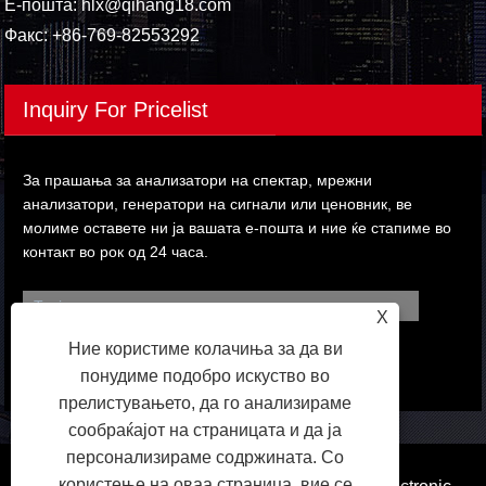
Е-пошта:
hlx@qihang18.com
Факс: +86-769-82553292
Inquiry For Pricelist
За прашања за анализатори на спектар, мрежни
анализатори, генератори на сигнали или ценовник, ве
молиме оставете ни ја вашата е-пошта и ние ќе стапиме во
контакт во рок од 24 часа.
X
Ние користиме колачиња за да ви
понудиме подобро искуство во
прелистувањето, да го анализираме
сообраќајот на страницата и да ја
персонализираме содржината. Со
користење на оваа страница, вие се