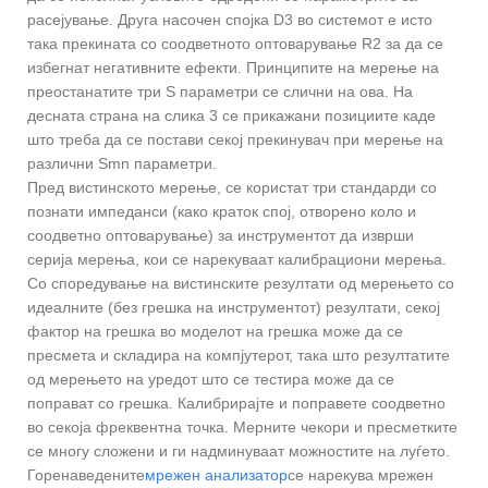
расејување. Друга насочен спојка D3 во системот е исто
така прекината со соодветното оптоварување R2 за да се
избегнат негативните ефекти. Принципите на мерење на
преостанатите три S параметри се слични на ова. На
десната страна на слика 3 се прикажани позициите каде
што треба да се постави секој прекинувач при мерење на
различни Smn параметри.
Пред вистинското мерење, се користат три стандарди со
познати импеданси (како краток спој, отворено коло и
соодветно оптоварување) за инструментот да изврши
серија мерења, кои се нарекуваат калибрациони мерења.
Со споредување на вистинските резултати од мерењето со
идеалните (без грешка на инструментот) резултати, секој
фактор на грешка во моделот на грешка може да се
пресмета и складира на компјутерот, така што резултатите
од мерењето на уредот што се тестира може да се
поправат со грешка. Калибрирајте и поправете соодветно
во секоја фреквентна точка. Мерните чекори и пресметките
се многу сложени и ги надминуваат можностите на луѓето.
Горенаведените
мрежен анализатор
се нарекува мрежен