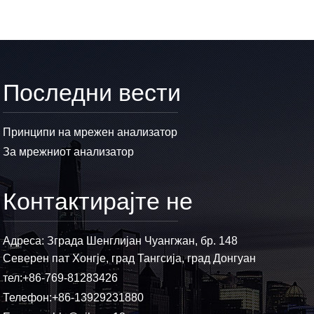
Последни вести
Принципи на мрежен анализатор
За мрежниот анализатор
Контактирајте не
Адреса: Зграда Шенглијан Чуангжан, бр. 148
Северен пат Хонгје, град Тангсија, град Донгуан
тел:
+86-769-81283426
Телефон:
+86-13929231880