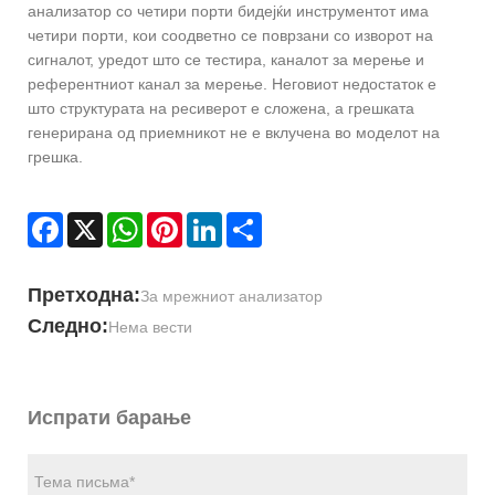
анализатор со четири порти бидејќи инструментот има
четири порти, кои соодветно се поврзани со изворот на
сигналот, уредот што се тестира, каналот за мерење и
референтниот канал за мерење. Неговиот недостаток е
што структурата на ресиверот е сложена, а грешката
генерирана од приемникот не е вклучена во моделот на
грешка.
Facebook
X
WhatsApp
Pinterest
LinkedIn
Share
Претходна:
За мрежниот анализатор
Следно:
Нема вести
Испрати барање