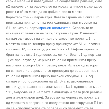
серија мерења и наведување на соодветните равенки, сите
n2 параметри за расејување на мрежата n-порт може да се
решат и сè за може да се добие n-порта мрежа.
Карактеристични параметри. Левата страна на Слика 3 го
прикажува принципот на тест единицата при мерење на
S11 со четири порти
мрежен анализатор
. Стрелките ги
означуваат патеките на секој патувачки бран. Излезниот
сигнал од изворот на сигнал u е влезен во портата 1 на
мрежата што се тестира преку прекинувачот S1 и насочен
спојувач D2, што е инцидентен бран a1. Рефлектираниот
бран на портата 1 (односно, излезниот бран b1 од портата
1) се пренесува до мерниот канал на приемникот преку
насочената спојка D2 и прекинувачот. Излезот од изворот
на сигнал u истовремено се пренесува до референтниот
канал на приемникот преку насочен спојувач D1. Овој
сигнал е пропорционален на a1. Значи, двоканалниот
амплитудно-фазен приемник мери b1/a1, односно се мери
S11, вклучувајќи ја неговата амплитуда и фаза (или реален
дел и имагинарен дел). За време на мерењето, портата 2
од мрежата е поврзана со соодветното оптоварување R1 за
да се исполнат условите одредени со параметрите за