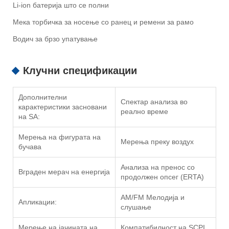
Li-ion батерија што се полни
Мека торбичка за носење со ранец и ремени за рамо
Водич за брзо упатување
Клучни спецификации
Дополнителни
Спектар анализа во
карактеристики засновани
реално време
на SA:
Мерења на фигурата на
Мерења преку воздух
бучава
Анализа на пренос со
Вграден мерач на енергија
продолжен опсег (ERTA)
AM/FM Мелодија и
Апликации:
слушање
Мерење на јачината на
Компатибилност на SCPI