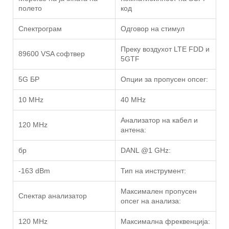
полето
код
Спектрограм
Одговор на стимул
Преку воздухот LTE FDD и
89600 VSA софтвер
5GTF
5G БР
Опции за пропусен опсег:
10 MHz
40 MHz
Анализатор на кабел и
120 MHz
антена:
бр
DANL @1 GHz:
-163 dBm
Тип на инструмент:
Максимален пропусен
Спектар анализатор
опсег на анализа:
120 MHz
Максимална фреквенција: