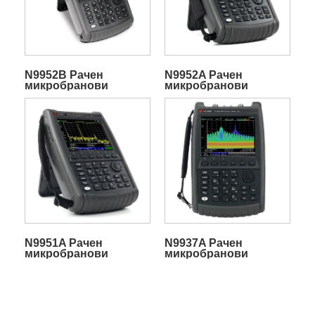
N9952B Рачен
N9952A Рачен
микробранови
микробранови
спектрумски
спектрумски
анализатор FieldFox
анализатор FieldFox
N9951A Рачен
N9937A Рачен
микробранови
микробранови
спектрумски
спектрумски
анализатор FieldFox
анализатор FieldFox