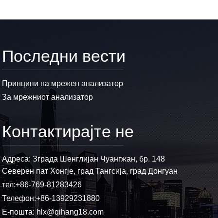
Последни вести
Принципи на мрежен анализатор
За мрежниот анализатор
Контактирајте не
Адреса: Зграда Шенглијан Чуангжан, бр. 148
Северен пат Хонгје, град Тангсија, град Донгуан
тел:
+86-769-81283426
Телефон:
+86-13929231880
Е-пошта:
hlx@qihang18.com