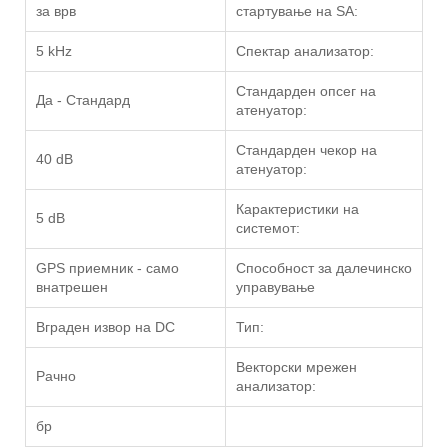
за врв
стартување на SA:
5 kHz
Спектар анализатор:
Стандарден опсег на
Да - Стандард
атенуатор:
Стандарден чекор на
40 dB
атенуатор:
Карактеристики на
5 dB
системот:
GPS приемник - само
Способност за далечинско
внатрешен
управување
Вграден извор на DC
Тип:
Векторски мрежен
Рачно
анализатор:
бр