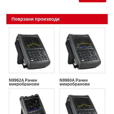
Поврзани производи
N9962A Рачен
N9960A Рачен
микробранови
микробранови
спектрумски
спектрумски
анализатор FieldFox
анализатор FieldFox