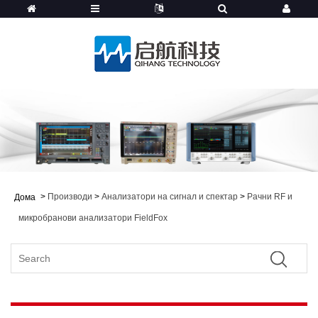
>
Производи
>
Анализатори на сигнал и спектар
>
Рачни RF и
Дома
микробранови анализатори FieldFox