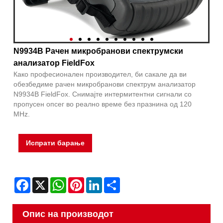
N9934B Рачен микробранови спектрумски
анализатор FieldFox
Како професионален производител, би сакале да ви
обезбедиме рачен микробранови спектрум анализатор
N9934B FieldFox. Снимајте интермитентни сигнали со
пропусен опсег во реално време без празнина од 120
MHz.
Испрати барање
Facebook
X
WhatsApp
Pinterest
LinkedIn
Share
Опис на производот