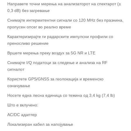
Направете точни мерења на анализаторот на спектарот (±
0,3 dB) без загревање
Снимајте интермитентни сигнали со 120 MHz без празнина,
пропусен опсег во реално време
Карактеризирајте ги радарските импулсни профили со
преносливо решение
Вршете мерења преку воздух за 5G NR и LTE
Снимајте I/Q податоци за следење и анализа на RF
сигналот
Користете GPS/GNSS за геолокација и временско
означување
Носете една лесна единица со тежина од 3,4 kg (7,4 lb)
Што е вклучено:
AC/DC адаптер
Локализиран кабел за напојување