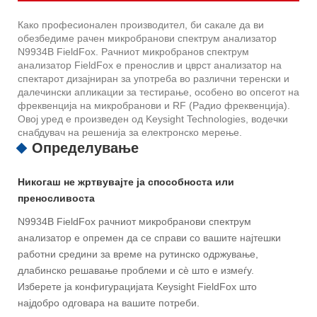
Како професионален производител, би сакале да ви
обезбедиме рачен микробранови спектрум анализатор
N9934B FieldFox. Рачниот микробранов спектрум
анализатор FieldFox е пренослив и цврст анализатор на
спектарот дизајниран за употреба во различни теренски и
далечински апликации за тестирање, особено во опсегот на
фреквенција на микробранови и RF (Радио фреквенција).
Овој уред е произведен од Keysight Technologies, водечки
снабдувач на решенија за електронско мерење.
Определување
Никогаш не жртвувајте ја способноста или
преносливоста
N9934B FieldFox рачниот микробранови спектрум
анализатор е опремен да се справи со вашите најтешки
работни средини за време на рутинско одржување,
длабинско решавање проблеми и сè што е измеѓу.
Изберете ја конфигурацијата Keysight FieldFox што
најдобро одговара на вашите потреби.