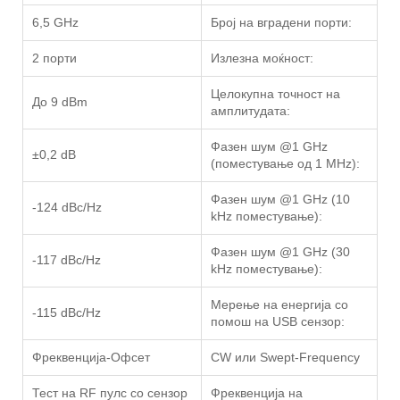
6,5 GHz
Број на вградени порти:
2 порти
Излезна моќност:
Целокупна точност на
До 9 dBm
амплитудата:
Фазен шум @1 GHz
±0,2 dB
(поместување од 1 MHz):
Фазен шум @1 GHz (10
-124 dBc/Hz
kHz поместување):
Фазен шум @1 GHz (30
-117 dBc/Hz
kHz поместување):
Мерење на енергија со
-115 dBc/Hz
помош на USB сензор:
Фреквенција-Офсет
CW или Swept-Frequency
Тест на RF пулс со сензор
Фреквенција на