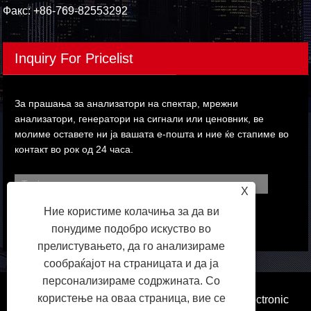
Факс: +86-769-82553292
Inquiry For Pricelist
За прашања за анализатори на спектар, мрежни
анализатори, генератори на сигнали или ценовник, ве
молиме оставете ни ја вашата е-пошта и ние ќе стапиме во
контакт во рок од 24 часа.
X
Ние користиме колачиња за да ви
понудиме подобро искуство во
прелистувањето, да го анализираме
сообраќајот на страницата и да ја
персонализираме содржината. Со
користење на оваа страница, вие се
Авторски права © 2023 Dongguan Qihang Electronic