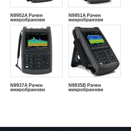
N9952A Рачен
N9951A Рачен
микробранови
микробранови
спектрумски
спектрумски
анализатор FieldFox
анализатор FieldFox
N9937A Рачен
N9935B Рачен
микробранови
микробранови
спектрумски
спектрумски
анализатор FieldFox
анализатор FieldFox