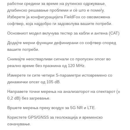
работни средини за време на рутинско одржување,
длабинско решавање проблеми и сè што е помеѓу.
Изберете ја конфигурацијата FieldFox со овозможена
софтвер, која најдобро ги задоволува вашите потреби.
Основниот модел вклучува тестер за кабли и антена (CAT)
Додајте мерни функции дефинирани со софтвер според
вашите потреби.
Снимајте неостварливи сигнали со пропусен опсег во
реално време без празнина од 120 MHz.
Измерете ги сите четири S-параметри истовремено со
динамички опсег од 105 dB.
Направете точни мерења на анализаторот на спектарот (±
0,2 dB) без загревање.
Вршете мерења преку воздух за 5G NR и LTE.
Користете GPS/GNSS за геолокација и временско
означување.