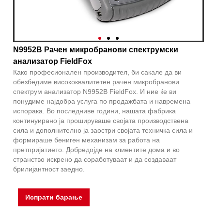
N9952B Рачен микробранови спектрумски
анализатор FieldFox
Како професионален производител, би сакале да ви
обезбедиме висококвалитетен рачен микробранови
спектрум анализатор N9952B FieldFox. И ние ќе ви
понудиме најдобра услуга по продажбата и навремена
испорака. Во последниве години, нашата фабрика
континуирано ја прошируваше својата производствена
сила и дополнително ја заостри својата техничка сила и
формираше бениген механизам за работа на
претпријатието. Добредојде на клиентите дома и во
странство искрено да соработуваат и да создаваат
брилијантност заедно.
Испрати барање