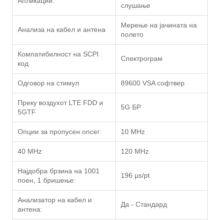
Апликации:
слушање
Мерење на јачината на
Анализа на кабел и антена
полето
Компатибилност на SCPI
Спектрограм
код
Одговор на стимул
89600 VSA софтвер
Преку воздухот LTE FDD и
5G БР
5GTF
Опции за пропусен опсег:
10 MHz
40 MHz
120 MHz
Најдобра брзина на 1001
196 μs/pt
поен, 1 бришење:
Анализатор на кабел и
Да - Стандард
антена: