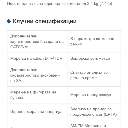
Носете една лесна единица со тежина од 3,4 kg (7,4 lb).
Клучни спецификации
Дополнителни
S-параметри во мешан
карактеристики базирани на
режим
CAT/VNA:
Мерења на кабел DTF/TDR
Векторски волтметар
Дополнителни
Спектар анализа во
карактеристики засновани
реално време
на SA:
Мерења на фигурата на
Мерења преку воздух
бучава
Анализа на пренос со
Вграден мерач на енергија
продолжен опсег (ERTA)
AM/FM Мелодија и