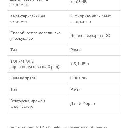
> 105 dB
системот:
Карактеристики на
GPS приемник - само
системот:
внатрешен
Способност за далечинско
Вграден извор на DC
управување
Тип:
Рачно
TOI @1 GHz
+ 5,1 dBm
(пресретнување на 3 ред):
Шум во трага:
0,001 dB
Тип:
Рачно
Векторски мрежен
Да - Изборно
анализатор:
Жешки тагови: N9952B FieldFox рачен микробранови