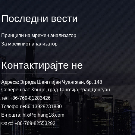
Последни вести
Принципи на мрежен анализатор
За мрежниот анализатор
Контактирајте не
Адреса: Зграда Шенглијан Чуангжан, бр. 148
Северен пат Хонгје, град Тангсија, град Донгуан
тел:
+86-769-81283426
Телефон:
+86-13929231880
Е-пошта:
hlx@qihang18.com
Факс: +86-769-82553292