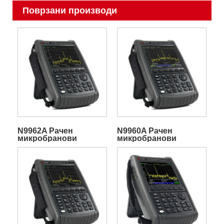
Поврзани производи
N9962A Рачен
N9960A Рачен
микробранови
микробранови
спектрумски
спектрумски
анализатор FieldFox
анализатор FieldFox