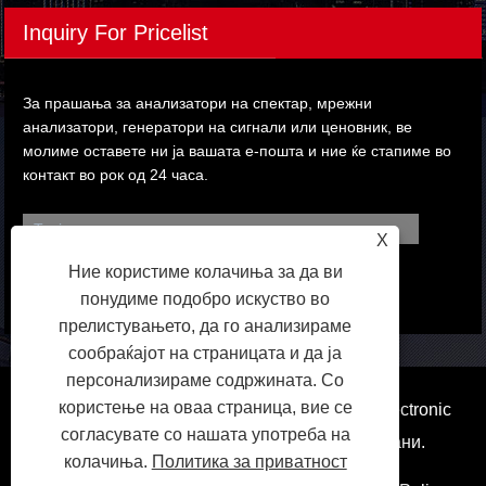
Inquiry For Pricelist
За прашања за анализатори на спектар, мрежни
анализатори, генератори на сигнали или ценовник, ве
молиме оставете ни ја вашата е-пошта и ние ќе стапиме во
контакт во рок од 24 часа.
X
Ние користиме колачиња за да ви
понудиме подобро искуство во
прелистувањето, да го анализираме
сообраќајот на страницата и да ја
персонализираме содржината. Со
користење на оваа страница, вие се
Авторски права © 2023 Dongguan Qihang Electronic
согласувате со нашата употреба на
Technology Co., Ltd. Сите права се задржани.
колачиња.
Политика за приватност