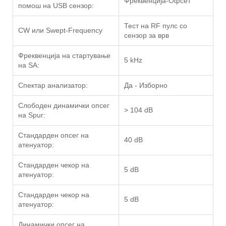
Фреквенција-Офсет
помош на USB сензор:
Тест на RF пулс со
CW или Swept-Frequency
сензор за врв
Фреквенција на стартување
5 kHz
на SA:
Спектар анализатор:
Да - Изборно
Слободен динамички опсег
> 104 dB
на Spur:
Стандарден опсег на
40 dB
атенуатор:
Стандарден чекор на
5 dB
атенуатор:
Стандарден чекор на
5 dB
атенуатор:
Динамички опсег на