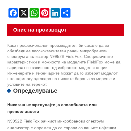
Facebook
X
WhatsApp
Pinterest
LinkedIn
Share
Опис на производот
Како професионален производител, би сакале да ви
обезбедиме висококвалитетен рачен микробранови
спектрум анализатор N9952B FieldFox. Специфичните
карактеристики и можности на моделите FieldFox може да
варираат во зависност од избраниот модел и опции.
Инженерите и техничарите можат да го изберат моделот
што најмногу одговара на нивните барања за мерење и
условите на теренот.
Определување
Никогаш не жртвувајте ја способноста или
преносливоста
N9952B FieldFox рачниот микробранови спектрум
анализатор е опремен да се справи со вашите најтешки