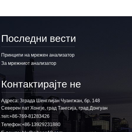
Последни вести
Принципи на мрежен анализатор
За мрежниот анализатор
Контактирајте не
Адреса: Зграда Шенглијан Чуангжан, бр. 148
Северен пат Хонгје, град Тангсија, град Донгуан
тел:
+86-769-81283426
Телефон:
+86-13929231880