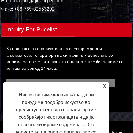
Е-пошта:
hlx@qihang18.com
Факс: +86-769-82553292
Inquiry For Pricelist
За прашања за анализатори на спектар, мрежни
анализатори, генератори на сигнали или ценовник, ве
молиме оставете ни ја вашата е-пошта и ние ќе стапиме во
контакт во рок од 24 часа.
X
Ние користиме колачиња за да ви
понудиме подобро искуство во
прелистувањето, да го анализираме
сообраќајот на страницата и да ја
персонализираме содржината. Со
користење на оваа страница, вие се
Авторски права © 2023 Dongguan Qihang Electronic