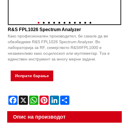
R&S FPL1026 Spectrum Analyzer
Како професионален производител, би сакале да ви
обезбедиме R&S FPL1026 Spectrum Analyzer. Во
лабораторија за RF, семејството R&S®FPL1000 е
незаменливо како осцилоскоп или мултиметар. Тоа е
единствен инструмент за многу мерни задачи.
Испрати барање
Facebook
X
WhatsApp
Pinterest
LinkedIn
Share
Опис на производот