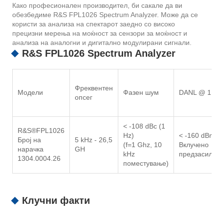
Како професионален производител, би сакале да ви
обезбедиме R&S FPL1026 Spectrum Analyzer. Може да се
користи за анализа на спектарот заедно со високо
прецизни мерења на моќност за сензори за моќност и
анализа на аналогни и дигитално модулирани сигнали.
R&S FPL1026 Spectrum Analyzer
Фреквентен
Модели
Фазен шум
DANL @ 1 G
опсег
< -108 dBc (1
R&S®FPL1026
Hz)
< -160 dBm/
Број на
5 kHz - 26,5
(f=1 Ghz, 10
Вклучено
нарачка
GH
kHz
предзасилу
1304.0004.26
поместување)
Клучни факти