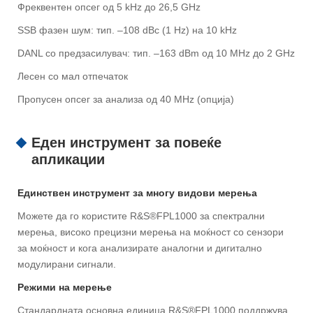
Фреквентен опсег од 5 kHz до 26,5 GHz
SSB фазен шум: тип. –108 dBc (1 Hz) на 10 kHz
DANL со предзасилувач: тип. –163 dBm од 10 MHz до 2 GHz
Лесен со мал отпечаток
Пропусен опсег за анализа од 40 MHz (опција)
Еден инструмент за повеќе
апликации
Единствен инструмент за многу видови мерења
Можете да го користите R&S®FPL1000 за спектрални
мерења, високо прецизни мерења на моќност со сензори
за моќност и кога анализирате аналогни и дигитално
модулирани сигнали.
Режими на мерење
Стандардната основна единица R&S®FPL1000 поддржува