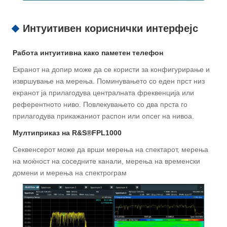
Интуитивен кориснички интерфејс
Работа интуитивна како паметен телефон
Екранот на допир може да се користи за конфигурирање и
извршување на мерења. Поминувањето со еден прст низ
екранот ја прилагодува централната фреквенција или
референтното ниво. Повлекувањето со два прста го
прилагодува прикажаниот распон или опсег на нивоа.
Мултиприказ на R&S®FPL1000
Секвенсерот може да врши мерења на спектарот, мерења
на моќност на соседните канали, мерења на временски
домени и мерења на спектрограм