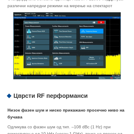
различни напредни режими на мерење на спектарот
Цврсти RF перформанси
Низок фазен шум и ниско прикажано просечно ниво на
бучава
Одликува со фазен шум од тип. –108 dBc (1 Hz) при
поместување од 10 kHz (носач 1 GHz), точка на пресек од