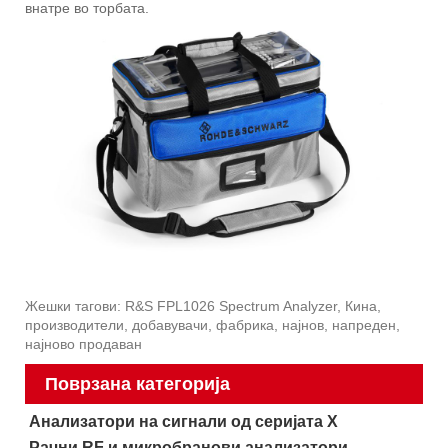
внатре во торбата.
Жешки тагови: R&S FPL1026 Spectrum Analyzer, Кина,
производители, добавувачи, фабрика, најнов, напреден,
најново продаван
Поврзана категорија
Анализатори на сигнали од серијата X
Рачни RF и микробранови анализатори