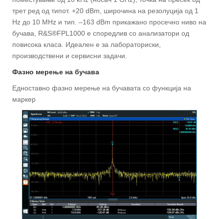
трет ред од типот. +20 dBm, широчина на резолуција од 1
Hz до 10 MHz и тип. –163 dBm прикажано просечно ниво на
бучава, R&S®FPL1000 е споредлив со анализатори од
повисока класа. Идеален е за лабораториски,
производствени и сервисни задачи.
Фазно мерење на бучава
Едноставно фазно мерење на бучавата со функција на
маркер