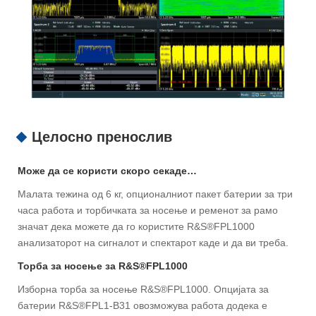
Целосно пренослив
Може да се користи скоро секаде…
Малата тежина од 6 кг, опционалниот пакет батерии за три
часа работа и торбичката за носење и ременот за рамо
значат дека можете да го користите R&S®FPL1000
анализаторот на сигналот и спектарот каде и да ви треба.
Торба за носење за R&S®FPL1000
Изборна торба за носење R&S®FPL1000. Опцијата за
батерии R&S®FPL1-B31 овозможува работа додека е